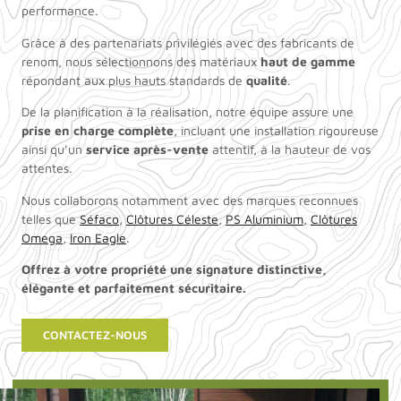
performance.
Grâce à des partenariats privilégiés avec des fabricants de
renom, nous sélectionnons des matériaux
haut de gamme
répondant aux plus hauts standards de
qualité
.
De la planification à la réalisation, notre équipe assure une
prise en charge complète
, incluant une installation rigoureuse
ainsi qu’un
service après-vente
attentif, à la hauteur de vos
attentes.
Nous collaborons notamment avec des marques reconnues
telles que
Séfaco
,
Clôtures Céleste
,
PS Aluminium
,
Clôtures
Omega
,
Iron Eagle
.
Offrez à votre propriété une signature distinctive,
élégante et parfaitement sécuritaire.
CONTACTEZ-NOUS