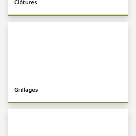
Clobec
Clôtures
Clobec
Grillages