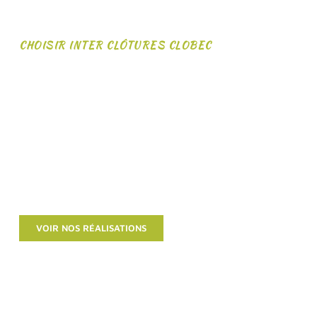
CHOISIR INTER CLÔTURES CLOBEC
Chez nous, on sait vous
entourer !
Quelles que soient vos motivations pour investir dans une
clôture, qu’il s’agisse d’
intimité
, de
sécurité
ou de
distinction
,
nous comprenons qu’elles visent toutes à améliorer la qualité de
vie de vos proches. Que votre propriété soit grande ou petite,
modeste ou luxueuse, elle représente votre havre de paix.
VOIR NOS RÉALISATIONS
CONTACTEZ-NOUS