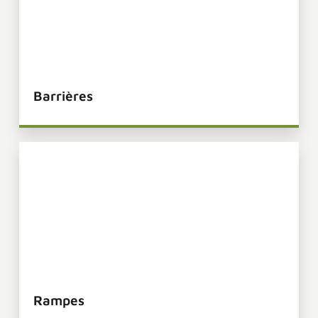
Clobec
Barrières
Clobec
Rampes