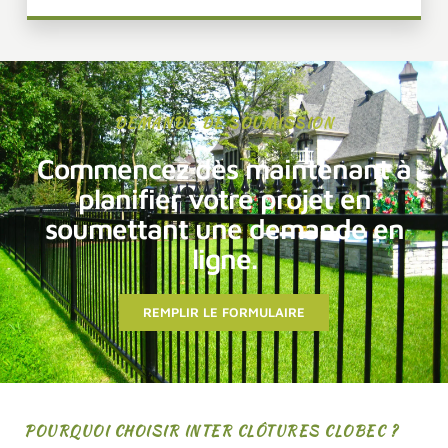
DEMANDE DE SOUMISSION
Commencez dès maintenant à
planifier votre projet en
soumettant une demande en
ligne.
REMPLIR LE FORMULAIRE
POURQUOI CHOISIR INTER CLÔTURES CLOBEC ?