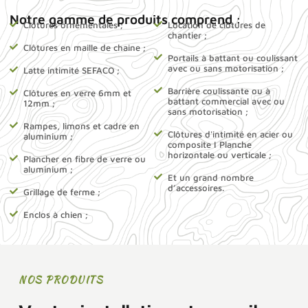
Notre gamme de produits comprend :
Clôtures ornementales ;
Location de clôtures de
chantier ;
Clôtures en maille de chaine ;
Portails à battant ou coulissant
avec ou sans motorisation ;
Latte intimité SEFACO ;
Barrière coulissante ou à
Clôtures en verre 6mm et
battant commercial avec ou
12mm ;
sans motorisation ;
Rampes, limons et cadre en
Clôtures d'intimité en acier ou
aluminium ;
composite I Planche
horizontale ou verticale ;
Plancher en fibre de verre ou
aluminium ;
Et un grand nombre
d’accessoires.
Grillage de ferme ;
Enclos à chien ;
NOS PRODUITS